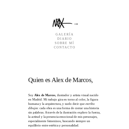
Saltar
al
contenido
→
GALERÍA
DIARIO
SOBRE MÍ
CONTACTO
Quien es Alex de Marcos,
Soy
Alex de Marcos
, ilustrador y artista visual nacido
en Madrid. Mi trabajo gira en torno al color, la figura
humana y la arquitectura, y suelo decir que
escribo
dibujos
: cada obra es una forma de contar una historia
sin palabras. A través de la ilustración exploro la fuerza,
la actitud y la presencia emocional de mis personajes,
especialmente femeninos, buscando siempre un
equilibrio entre estética y personalidad.