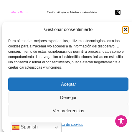
Escribo dibujos – Arte Neocostumbrista
Alex de Marcos
Gestionar consentimiento
Para ofrecer las mejores experiencias, utilizamos tecnologías como las
Términos y condiciones
Política de cookies (UE)
cookies para almacenar y/o acceder a la información del dispositivo. El
consentimiento de estas tecnologías nos permitirá procesar datos como el
comportamiento de navegación o las identificaciones únicas en este sitio.
No consentir o retirar el consentimiento, puede afectar negativamente a
ciertas características y funciones.
Aceptar
Denegar
Ver preferencias
Política de cookies
Spanish